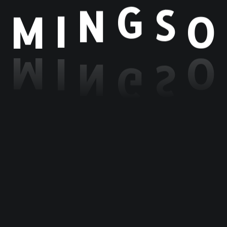
S
G
O
N
I
M